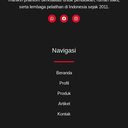
serta lembaga pelatihan di Indonesia sejak 2011.
W
F
I
h
a
n
a
c
s
t
e
t
s
b
a
a
o
g
p
o
r
p
k
a
m
Navigasi
Beranda
Profil
Produk
Artikel
Kontak