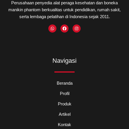
Perusahaan penyedia alat peraga kesehatan dan boneka
manikin phantom berkualitas untuk pendidikan, rumah sakit,
serta lembaga pelatihan di Indonesia sejak 2011.
W
F
I
h
a
n
a
c
s
t
e
t
s
b
a
a
o
g
p
o
r
p
k
a
m
Navigasi
Beranda
Profil
Produk
Artikel
Kontak