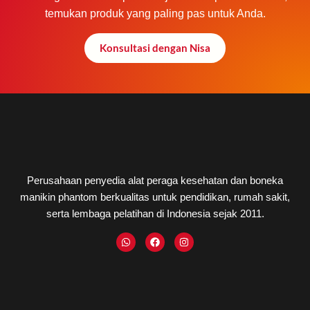
temukan produk yang paling pas untuk Anda.
Konsultasi dengan Nisa
Perusahaan penyedia alat peraga kesehatan dan boneka
manikin phantom berkualitas untuk pendidikan, rumah sakit,
serta lembaga pelatihan di Indonesia sejak 2011.
W
F
I
h
a
n
a
c
s
t
e
t
s
b
a
a
o
g
p
o
r
p
k
a