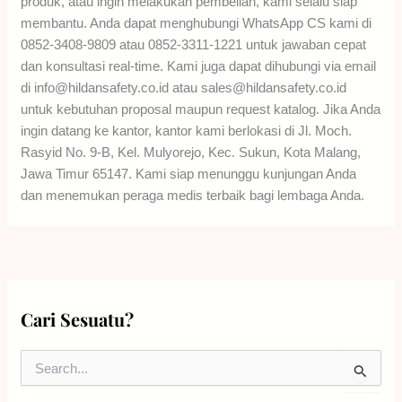
produk, atau ingin melakukan pembelian, kami selalu siap
membantu. Anda dapat menghubungi WhatsApp CS kami di
0852-3408-9809 atau 0852-3311-1221 untuk jawaban cepat
dan konsultasi real-time. Kami juga dapat dihubungi via email
di info@hildansafety.co.id atau sales@hildansafety.co.id
untuk kebutuhan proposal maupun request katalog. Jika Anda
ingin datang ke kantor, kantor kami berlokasi di Jl. Moch.
Rasyid No. 9-B, Kel. Mulyorejo, Kec. Sukun, Kota Malang,
Jawa Timur 65147. Kami siap menunggu kunjungan Anda
dan menemukan peraga medis terbaik bagi lembaga Anda.
Cari Sesuatu?
S
e