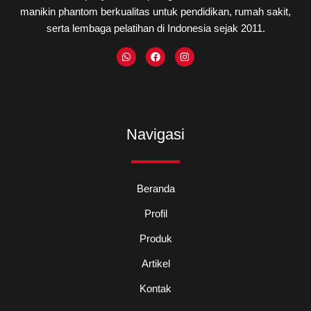
manikin phantom berkualitas untuk pendidikan, rumah sakit,
serta lembaga pelatihan di Indonesia sejak 2011.
W
F
I
h
a
n
a
c
s
t
e
t
s
b
a
a
o
g
p
o
r
p
k
a
m
Navigasi
Beranda
Profil
Produk
Artikel
Kontak